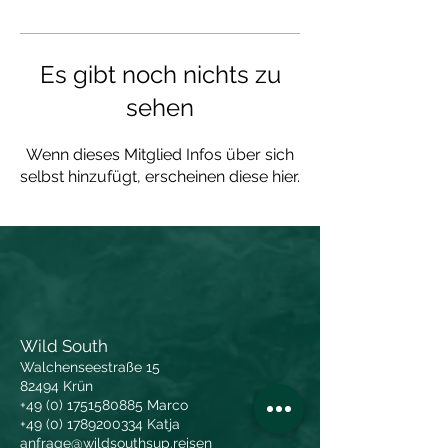
Es gibt noch nichts zu
sehen
Wenn dieses Mitglied Infos über sich
selbst hinzufügt, erscheinen diese hier.
Wild South
Walchenseestraße 15
82494 Krün
+49 (0) 1751580885
Marco
+49 (0) 1789200334
Katja
anfrage@wildsouthsup.reisen