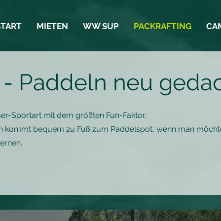
START
MIETEN
WW SUP
PACKRAFTING
CA
g - Paddeln neu geda
ser-Sportart mit dem größten Fun-Faktor.
 Man kommt bequem zu Fuß zum Paddelspot, wenn man möcht
lernen.