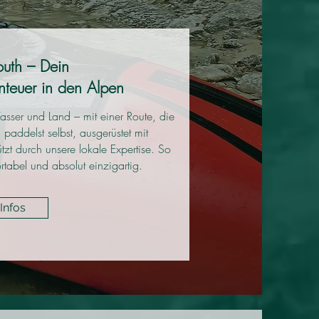
South – Dein
nteuer in den Alpen
asser und Land – mit einer Route, die
 paddelst selbst, ausgerüstet mit
ützt durch unsere lokale Expertise. So
rtabel und absolut einzigartig.
Infos