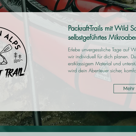
Packraft-Trails mit Wild 
selbstgeführtes Mikroabe
Erlebe unvergessliche Tage auf W
wir individuell für dich planen. Du
erstklassigem Material und unterst
wird dein Abenteuer sicher, komfo
Mehr 