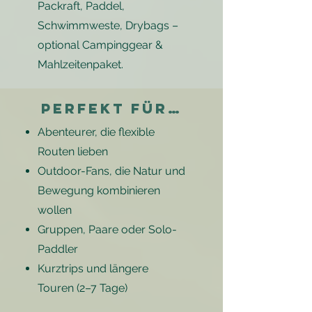
Packraft, Paddel,
Schwimmweste, Drybags –
optional Campinggear &
Mahlzeitenpaket.
Perfekt für…
Abenteurer, die flexible
Routen lieben
Outdoor-Fans, die Natur und
Bewegung kombinieren
wollen
Gruppen, Paare oder Solo-
Paddler
Kurztrips und längere
Touren (2–7 Tage)