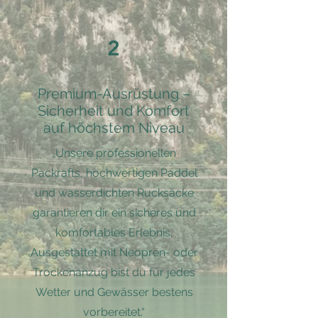
2
Premium-Ausrüstung –
Sicherheit und Komfort
auf höchstem Niveau
„Unsere professionellen
Packrafts, hochwertigen Paddel
und wasserdichten Rucksäcke
garantieren dir ein sicheres und
komfortables Erlebnis.
Ausgestattet mit Neopren- oder
Trockenanzug bist du für jedes
Wetter und Gewässer bestens
vorbereitet.“