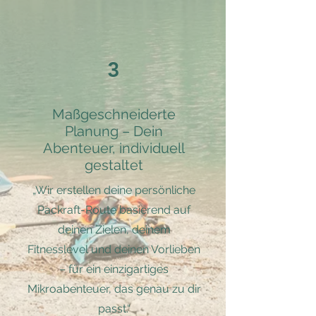
3
Maßgeschneiderte
Planung – Dein
Abenteuer, individuell
gestaltet
„Wir erstellen deine persönliche
Packraft-Route basierend auf
deinen Zielen, deinem
Fitnesslevel und deinen Vorlieben
– für ein einzigartiges
Mikroabenteuer, das genau zu dir
passt.“