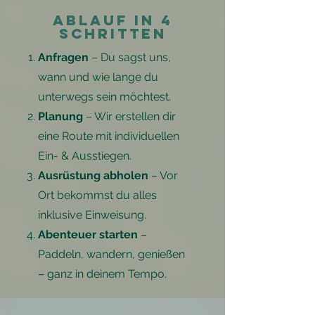
Ablauf in 4
Schritten
Anfragen
– Du sagst uns,
wann und wie lange du
unterwegs sein möchtest.
Planung
– Wir erstellen dir
eine Route mit individuellen
Ein- & Ausstiegen.
Ausrüstung abholen
– Vor
Ort bekommst du alles
inklusive Einweisung.
Abenteuer starten
–
Paddeln, wandern, genießen
– ganz in deinem Tempo.