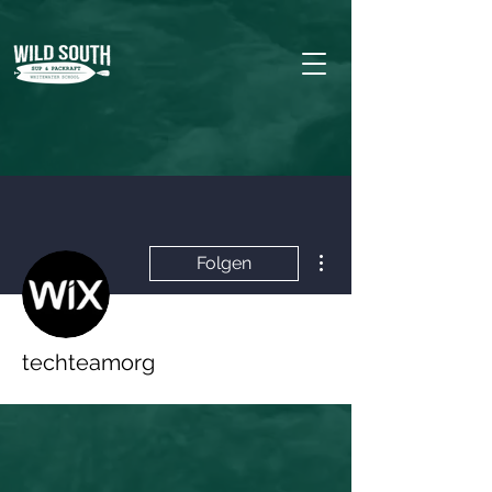
Weitere Optionen
Folgen
techteamorg